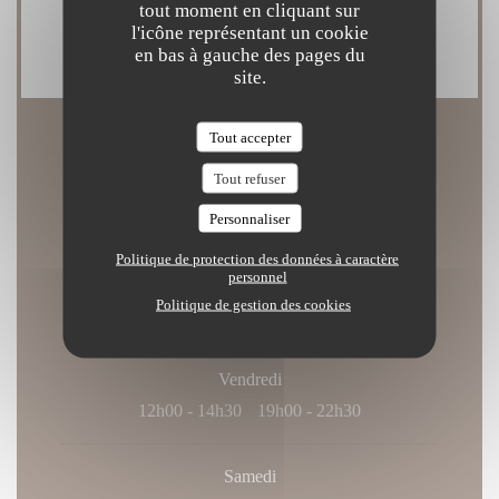
Sans Contact, Eurocard/Mastercard, Espèces, Carte
tout moment en cliquant sur
l'icône représentant un cookie
Bleue, Apple Pay
en bas à gauche des pages du
site.
Tout accepter
Horaires
Tout refuser
Personnaliser
Politique de protection des données à caractère
personnel
Lun
-
Jeu
Politique de gestion des cookies
12h00 - 14h30
19h00 - 22h00
•
Vendredi
12h00 - 14h30
19h00 - 22h30
•
Samedi