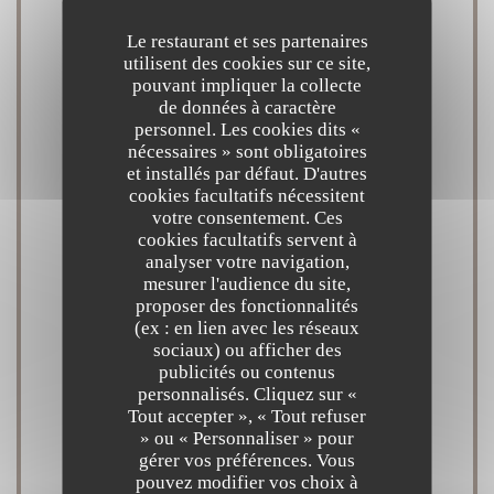
Le restaurant et ses partenaires
Cuisine
utilisent des cookies sur ce site,
pouvant impliquer la collecte
Fusion asiatique et européenne, Fusion asiatique,
de données à caractère
Méditéranéenne, Produits de la mer, Produits frais,
personnel. Les cookies dits «
nécessaires » sont obligatoires
Fait maison
et installés par défaut. D'autres
cookies facultatifs nécessitent
votre consentement. Ces
Type de restaurant
cookies facultatifs servent à
Restaurant Méditerranéen & Fusion Asiatique
analyser votre navigation,
mesurer l'audience du site,
proposer des fonctionnalités
Services
(ex : en lien avec les réseaux
Climatisation, Wifi, Accès aux personnes à mobilité
sociaux) ou afficher des
publicités ou contenus
réduite, Terrasse
personnalisés. Cliquez sur «
Tout accepter », « Tout refuser
» ou « Personnaliser » pour
Moyens de paiement
gérer vos préférences. Vous
American Express, Titres restaurant, Visa, Paiement
pouvez modifier vos choix à