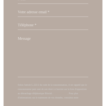
Selon l'article L.223-2 du code de la consommation, il est rappelé que le
consommateur peut user de son droit à s'inscrire sur la liste d'opposition
au démarchage téléphonique Bloctel :
bloctel.gouv.fr
. Pour plus
d'informations sur le traitement de vos données, consultez notre
politique
de confidentialité
.