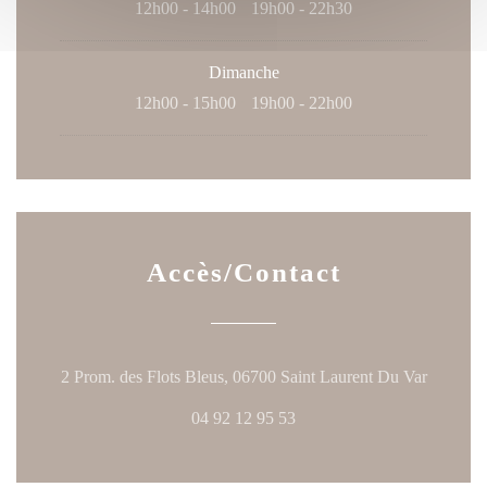
12h00 - 14h00
19h00 - 22h30
•
Dimanche
12h00 - 15h00
19h00 - 22h00
•
Accès/Contact
((ouvre u
2 Prom. des Flots Bleus, 06700 Saint Laurent Du Var
04 92 12 95 53