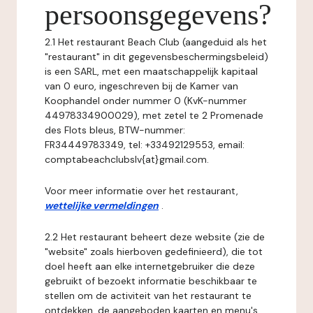
persoonsgegevens?
2.1 Het restaurant Beach Club (aangeduid als het
"restaurant" in dit gegevensbeschermingsbeleid)
is een SARL, met een maatschappelijk kapitaal
van 0 euro, ingeschreven bij de Kamer van
Koophandel onder nummer 0 (KvK-nummer
44978334900029), met zetel te 2 Promenade
des Flots bleus, BTW-nummer:
FR34449783349, tel: +33492129553, email:
comptabeachclubslv{at}gmail.com.
Voor meer informatie over het restaurant,
wettelijke vermeldingen
.
2.2 Het restaurant beheert deze website (zie de
"website" zoals hierboven gedefinieerd), die tot
doel heeft aan elke internetgebruiker die deze
gebruikt of bezoekt informatie beschikbaar te
stellen om de activiteit van het restaurant te
ontdekken, de aangeboden kaarten en menu's,