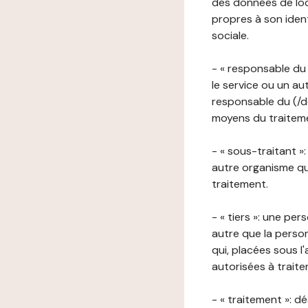
des données de loca
propres à son iden
sociale.
- « responsable du 
le service ou un au
responsable du (/de
moyens du traitemen
- « sous-traitant »
autre organisme qu
traitement.
- « tiers »: une pe
autre que la perso
qui, placées sous l
autorisées à traite
- « traitement »: 