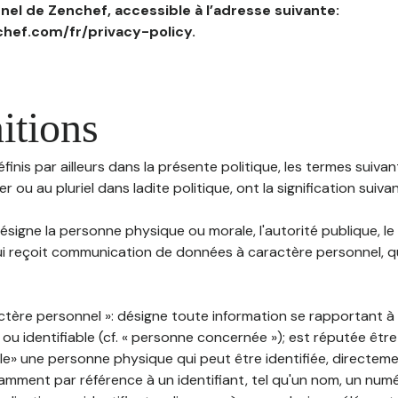
el de Zenchef, accessible à l’adresse suivante:
hef.com/fr/privacy-policy.
itions
inis par ailleurs dans la présente politique, les termes suivant
r ou au pluriel dans ladite politique, ont la signification suiva
 désigne la personne physique ou morale, l'autorité publique, le
i reçoit communication de données à caractère personnel, qu'
ctère personnel »: désigne toute information se rapportant 
 ou identifiable (cf. « personne concernée »); est réputée êt
ble» une personne physique qui peut être identifiée, directem
mment par référence à un identifiant, tel qu'un nom, un numér