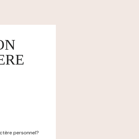
ON
ERE
actère personnel?