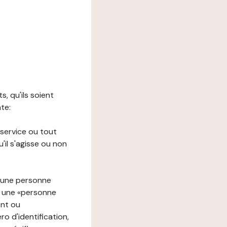
s, qu'ils soient
nte:
 service ou tout
il s'agisse ou non
à une personne
re une «personne
ent ou
o d'identification,