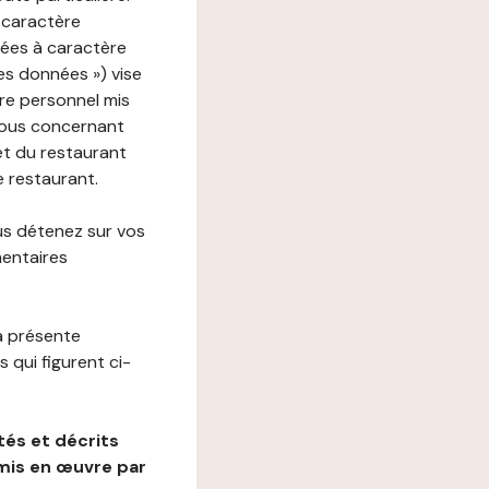
 caractère
nées à caractère
des données ») vise
re personnel mis
vous concernant
net du restaurant
e restaurant.
us détenez sur vos
mentaires
a présente
 qui figurent ci-
és et décrits
mis en œuvre par