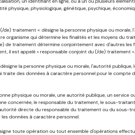
lisation, un identifiant en ligne, ou à un ou plusieurs élément
tité physique, physiologique, génétique, psychique, économiqu
(/de) traitement »: désigne la personne physique ou morale, l'
tre organisme qui détermine les finalités et les moyens du tra
) de traitement détermine conjointement avec d'autres les fin
t, il est appelé « responsable conjoint du (/de) traitement ».
: désigne la personne physique ou morale, l'autorité publique, 
i traite des données à caractère personnel pour le compte 
rsonne physique ou morale, une autorité publique, un service 
nne concernée, le responsable du traitement, le sous-traitan
'autorité directe du responsable du traitement ou du sous-tra
r les données à caractère personnel.
désigne toute opération ou tout ensemble d'opérations effectu