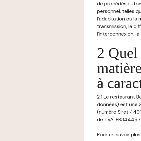
de procédés autom
personnel, telles qu
l'adaptation ou la m
transmission, la di
l'interconnexion, la
2 Quel 
matière
à carac
2.1 Le restaurant B
données) est une S
(numéro Siret 449
de TVA: FR3444978
Pour en savoir plus