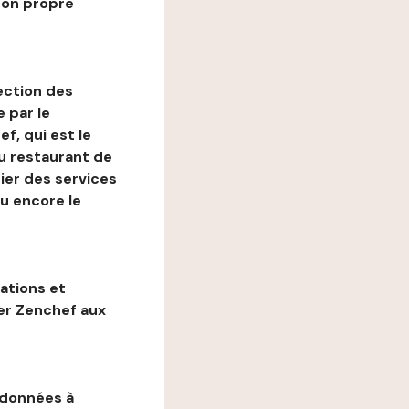
son propre
ection des
 par le
f, qui est le
au restaurant de
ier des services
ou encore le
gations et
ter Zenchef aux
 données à