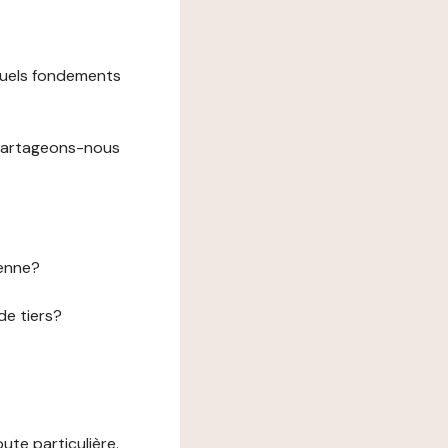
 quels fondements
 partageons-nous
éenne?
de tiers?
te particulière.