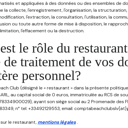
atisés et appliquées à des données ou des ensembles de do
e la collecte, l'enregistrement, l'organisation, la structuration
odification, l'extraction, la consultation, l'utilisation, la com
ffusion ou toute autre forme de mise à disposition, le rappro
 limitation, l'effacement ou la destruction.
est le rôle du restaurant
 de traitement de vos 
tère personnel?
each Club (désigné le « restaurant » dans la présente politiq
ARL, au capital social de 0 euros, immatriculée au RCS de so
78334900029), ayant son siège social au 2 Promenade des Fl
3349, n° tel: +33492129553, email: comptabeachclubslv{at}
 sur le restaurant,
mentions légales
.