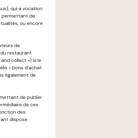
ssus), qui a vocation
ons permettant de
ctualités, ou encore
ateurs de
 du restaurant
nd collect ») si le
lés « bons d'achat
ais également de
rmettant de publier
termédiaire de ces
fonction des
urant dispose