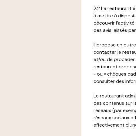
2.2 Le restaurant éd
à mettre à disposit
découvrir l’activit
des avis laissés pa
Il propose en outre
contacter le resta
et/ou de procéder 
restaurant propose
» ou « chèques cade
consulter des infor
Le restaurant admi
des contenus sur le
réseaux (par exemp
réseaux sociaux eff
effectivement d'une