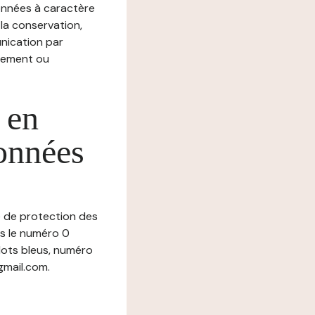
nnées à caractère
, la conservation,
munication par
chement ou
 en
données
ue de protection des
us le numéro 0
ots bleus, numéro
gmail.com.