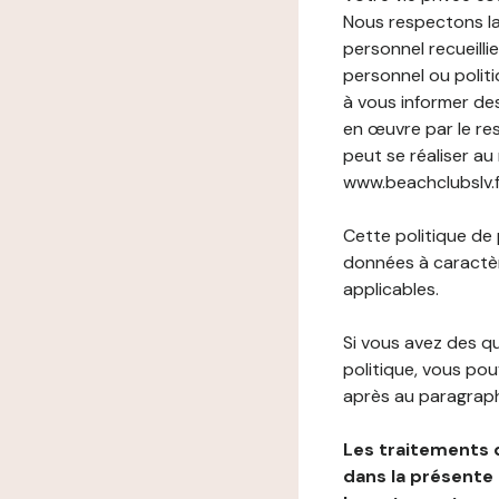
Nous respectons la
personnel recueilli
personnel ou politi
à vous informer de
en œuvre par le re
peut se réaliser au
www.beachclubslv.fr
Cette politique de
données à caractèr
applicables.
Si vous avez des 
politique, vous po
après au paragraph
Les traitements 
dans la présente