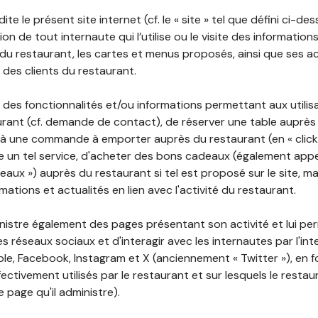
ite le présent site internet (cf. le « site » tel que défini ci-de
ion de tout internaute qui l’utilise ou le visite des informati
é du restaurant, les cartes et menus proposés, ainsi que ses a
r des clients du restaurant.
 des fonctionnalités et/ou informations permettant aux utilis
urant (cf. demande de contact), de réserver une table auprès
à une commande à emporter auprès du restaurant (en « click a
 un tel service, d'acheter des bons cadeaux (également appe
aux ») auprès du restaurant si tel est proposé sur le site, m
mations et actualités en lien avec l'activité du restaurant.
nistre également des pages présentant son activité et lui pe
s réseaux sociaux et d'interagir avec les internautes par l'in
le, Facebook, Instagram et X (anciennement « Twitter »), en 
ectivement utilisés par le restaurant et sur lesquels le resta
 page qu'il administre).