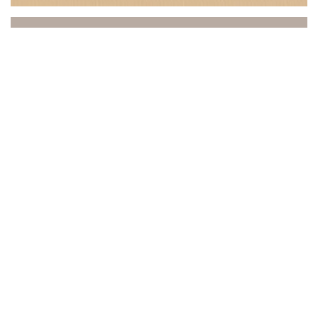
Beach Club
Mezi mořem a nebem vás Beach Club zve na
jedinečný zážitek, kde se setkává relaxace,
gastronomie a atmosféra. Náš podnik se nachází v
ideální poloze v Saint-Laurent-du-Var s výhledem na
Středozemní moře a vítá vás v elegantním a slunném
prostředí, prakticky na břehu vody.