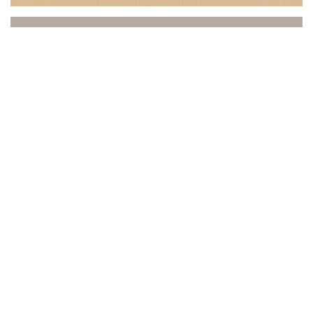
Beach Club
Mezi mořem a nebem vás Beach Club zve na
jedinečný zážitek, kde se setkává relaxace,
gastronomie a atmosféra. Náš podnik se nachází v
ideální poloze v Saint-Laurent-du-Var s výhledem na
Středozemní moře a vítá vás v elegantním a slunném
prostředí, prakticky na břehu vody.