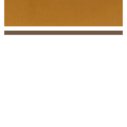
Beach Club
Zwischen Meer und Himmel lädt Sie der Beach Club
zu einem einzigartigen Erlebnis ein, bei dem
Entspannung, Gastronomie und Atmosphäre perfekt
harmonieren. In idealer Lage in Saint-Laurent-du-
Var, direkt am Mittelmeer, empfängt Sie unser Haus
in einem eleganten und sonnigen Ambiente, praktisch
direkt am Wasser.