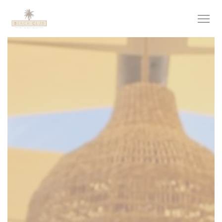
Πίνακας διαχείρισης "Μπισκότων" (Cookies)