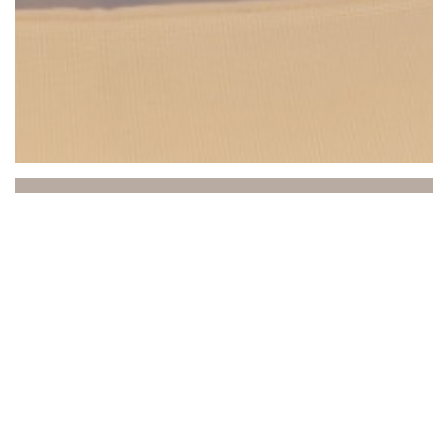
Beach Club
Ανάμεσα στον ουρανό και τη θάλασσα, το Beach
Club σας προσκαλεί σε μια μοναδική εμπειρία όπου
η χαλάρωση, η γαστρονομία και η ατμόσφαιρα
συναντώνται. Σε ιδανική τοποθεσία στο Saint-
Laurent-du-Var, με θέα στη Μεσόγειο, το κατάστημά