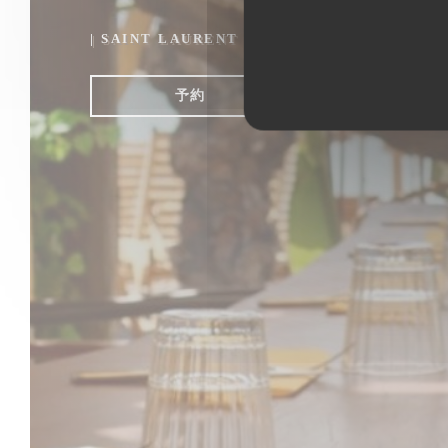
|
SAINT LAURENT DU VAR
予約