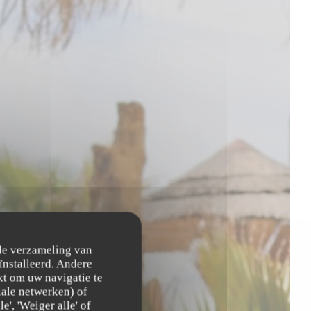
 de verzameling van
ïnstalleerd. Andere
t om uw navigatie te
ciale netwerken) of
', 'Weiger alle' of