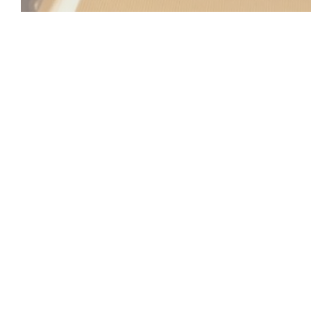
Beach Club
Tussen zee en hemel nodigt de Beach Club u uit voor ee
ontspanning, gastronomie en sfeer samenkomen. Ideaal g
du-Var, met uitzicht op de Middellandse Zee, verwelkomt
een verfijnde en zonnige omgeving, vrijwel aan de water