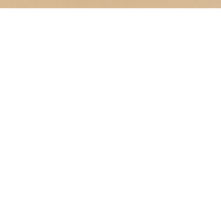
n unieke ervaring waar
elegen in Saint-Laurent-
 ons etablissement u in
kant.