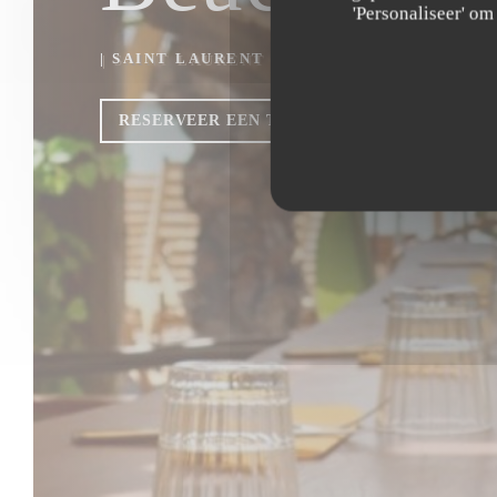
'Personaliseer' o
|
SAINT LAURENT DU VAR
RESERVEER EEN TAFEL