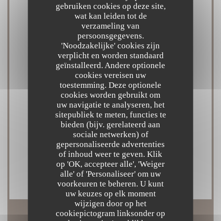
gebruiken cookies op deze site,
wat kan leiden tot de
Keuken
verzameling van
Aziatische en Europese fusionkeuken, Middellandse
persoonsgegevens.
'Noodzakelijke' cookies zijn
Zee, zeevruchten, vers product, Eigengemaakt
verplicht en worden standaard
geïnstalleerd. Andere optionele
cookies vereisen uw
Diensten
toestemming. Deze optionele
Airconditioning, Wifi, Geblokkeerde toegang,
cookies worden gebruikt om
uw navigatie te analyseren, het
sitepubliek te meten, functies te
Betaalmethoden
bieden (bijv. gerelateerd aan
American Express, restaurant van Titres, Visa,
sociale netwerken) of
gepersonaliseerde advertenties
Paiement Sans ContactPaiement Sans Contact,
of inhoud weer te geven. Klik
Eurocard / Mastercard, Contant geld, Debetkaart,
op 'OK, accepteer alle', 'Weiger
Apple Pay
alle' of 'Personaliseer' om uw
voorkeuren te beheren. U kunt
uw keuzes op elk moment
wijzigen door op het
cookiepictogram linksonder op