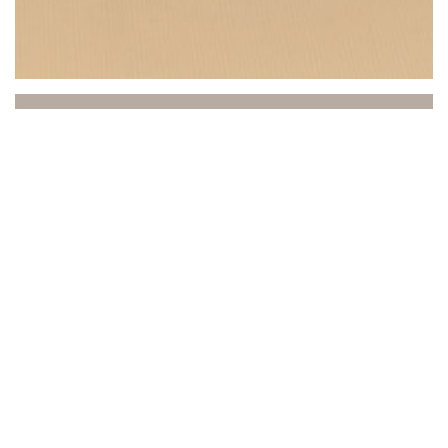
Beach Club
Entre o mar e o céu, o Beach Club convida você a
uma experiência única onde relaxamento,
gastronomia e ambiente se unem. Idealmente
localizado em Saint-Laurent-du-Var, de frente para o
Mediterrâneo, nosso estabelecimento recebe você em
um ambiente refinado e ensolarado, praticamente à
beira-mar.