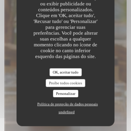
Beach Club
ou exibir publicidade ou
conteúdos personalizados.
Clique em 'OK, aceitar tudo',
|
SAINT LAURENT DU VAR
'Recusar tudo' ou 'Personalizar'
para gerenciar suas
preferências. Você pode alterar
RESERVAR UMA MESA
suas escolhas a qualquer
momento clicando no ícone de
cookie no canto inferior
esquerdo das páginas do site.
OK, aceitar tudo
Proíbe todos cookies
Personalizar
Política de proteção de dados pessoais
undefined