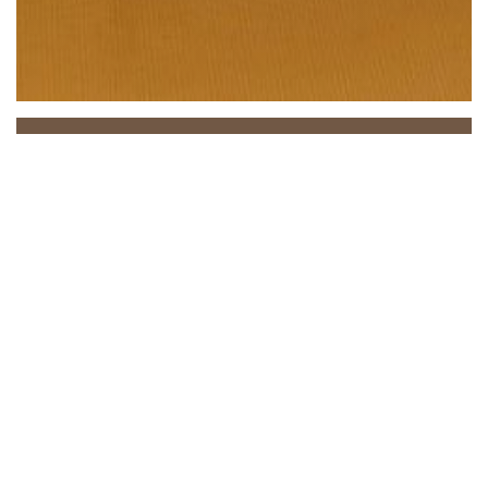
Beach Club
Zwischen Meer und Himmel lädt Sie der Beach Club
zu einem einzigartigen Erlebnis ein, bei dem
Entspannung, Gastronomie und Atmosphäre perfekt
harmonieren. In idealer Lage in Saint-Laurent-du-
Var, direkt am Mittelmeer, empfängt Sie unser Haus
in einem eleganten und sonnigen Ambiente, praktisch
direkt am Wasser.