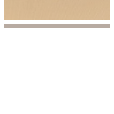
Beach Club
Entre o mar e o céu, o Beach Club convida você a
uma experiência única onde relaxamento,
gastronomia e ambiente se unem. Idealmente
localizado em Saint-Laurent-du-Var, de frente para o
Mediterrâneo, nosso estabelecimento recebe você em
um ambiente refinado e ensolarado, praticamente à
beira-mar.