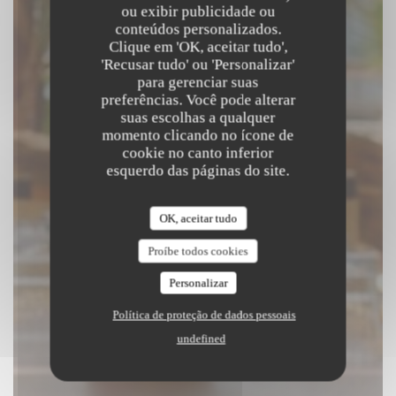
Beach Club
ou exibir publicidade ou
conteúdos personalizados.
Clique em 'OK, aceitar tudo',
|
SAINT LAURENT DU VAR
'Recusar tudo' ou 'Personalizar'
para gerenciar suas
preferências. Você pode alterar
RESERVAR UMA MESA
suas escolhas a qualquer
momento clicando no ícone de
cookie no canto inferior
esquerdo das páginas do site.
OK, aceitar tudo
Proíbe todos cookies
Personalizar
Política de proteção de dados pessoais
undefined