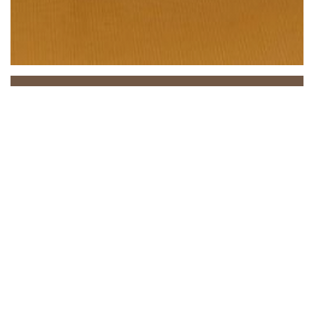
Beach Club
Zwischen Meer und Himmel lädt Sie der Beach Club
zu einem einzigartigen Erlebnis ein, bei dem
Entspannung, Gastronomie und Atmosphäre perfekt
harmonieren. In idealer Lage in Saint-Laurent-du-
Var, direkt am Mittelmeer, empfängt Sie unser Haus
in einem eleganten und sonnigen Ambiente, praktisch
direkt am Wasser.