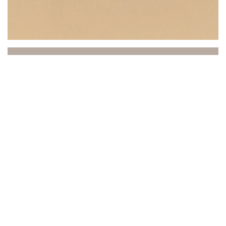
Beach Club
Entre o mar e o céu, o Beach Club convida você a
uma experiência única onde relaxamento,
gastronomia e ambiente se unem. Idealmente
localizado em Saint-Laurent-du-Var, de frente para o
Mediterrâneo, nosso estabelecimento recebe você em
um ambiente refinado e ensolarado, praticamente à
beira-mar.