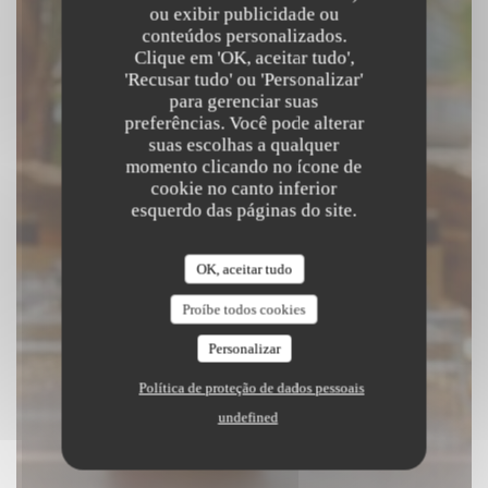
Beach Club
ou exibir publicidade ou
conteúdos personalizados.
Clique em 'OK, aceitar tudo',
|
SAINT LAURENT DU VAR
'Recusar tudo' ou 'Personalizar'
para gerenciar suas
preferências. Você pode alterar
RESERVAR UMA MESA
suas escolhas a qualquer
momento clicando no ícone de
cookie no canto inferior
esquerdo das páginas do site.
OK, aceitar tudo
Proíbe todos cookies
Personalizar
Política de proteção de dados pessoais
undefined