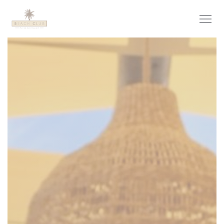
Πίνακας διαχείρισης "Μπισκότων" (Cookies)