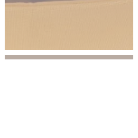
Beach Club
Ανάμεσα στον ουρανό και τη θάλασσα, το Beach
Club σας προσκαλεί σε μια μοναδική εμπειρία όπου
η χαλάρωση, η γαστρονομία και η ατμόσφαιρα
συναντώνται. Σε ιδανική τοποθεσία στο Saint-
Laurent-du-Var, με θέα στη Μεσόγειο, το κατάστημά