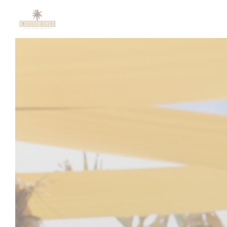
Πίνακας διαχείρισης "Μπισκότων" (Cookies)