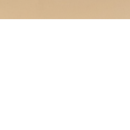
σας προσκαλεί σε μια
αι η ατμόσφαιρα
ΑΝ
u-Var, με θέα στη
εκλεπτυσμένο και