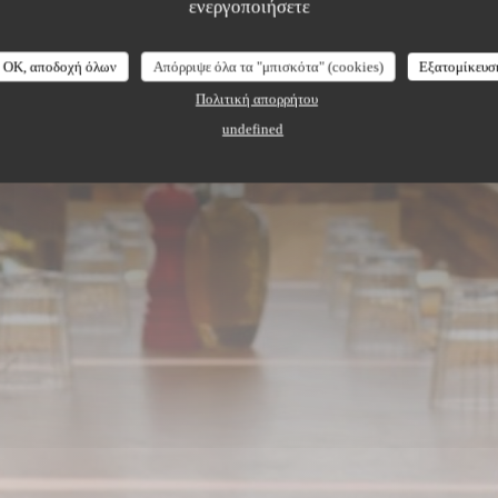
b
ενεργοποιήσετε
OK, αποδοχή όλων
Απόρριψε όλα τα "μπισκότα" (cookies)
Εξατομίκευσ
Πολιτική απορρήτου
undefined