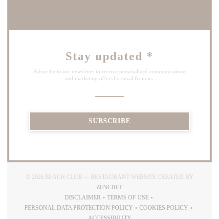
Stay updated
*
Subscribe to our newsletter to receive personalized communications
and marketing offers by email from us.
SUBSCRIBE
© 2026 BEACH CLUB — RESTAURANT WEBSITE CREATED BY
((OPENS IN A NEW WINDOW))
ZENCHEF
DISCLAIMER
TERMS OF USE
((OPENS IN A NEW WINDOW))
((OPENS IN A NEW WINDOW))
PERSONAL DATA PROTECTION POLICY
COOKIES POLICY
((OPENS IN A NEW WINDOW))
((OPENS IN A NEW
ACCESSIBILITY