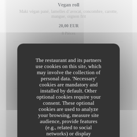
Vegan roll
Maki végan pané, lamelles d’avocat, concombre, carotte,
mangue, oignon frit
20,00 EUR
8 Pièces
California Rolls
Saumon ou thon selon arrivage, fromage frais, concombre,
The restaurant and its partners
avocat et sauce unagi
use cookies on this site, which
may involve the collection of
20,00 EUR
personal data. 'Necessary'
8 Pièces
cookies are mandatory and
installed by default. Other
optional cookies require your
Sashimi mixte
consent. These optional
Emincé de thon rouge et saumon
cookies are used to analyze
your browsing, measure site
28,00 EUR
audience, provide features
12 Pièces
(e.g., related to social
networks) or display