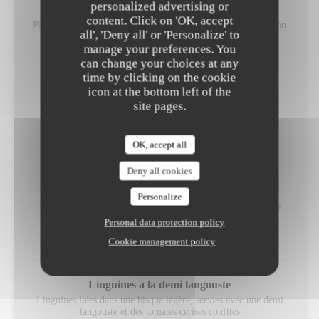
personalized advertising or
Grand plateau de sushis
content. Click on 'OK, accept
Plateau de sushis à partager, créé à la minute selon l'inspiration
all', 'Deny all' or 'Personalize' to
de notre maître Sushi - 30 pièces uniques
manage your preferences. You
130,00 EUR
can change your choices at any
time by clicking on the cookie
icon at the bottom left of the
Saveurs de Méditerranée
site pages.
OK, accept all
CÔTÉ MER
Deny all cookies
Poulpe entier grillé
Personalize
Poulpe tendre grillé, servi avec une sauce vierge et purée de
patate douce
Personal data protection policy
33,00 EUR
Cookie management policy
Linguines à la demi langouste
Linguines liées dans une bisque légère, servies avec une demi
langouste et des tomates cerises confites