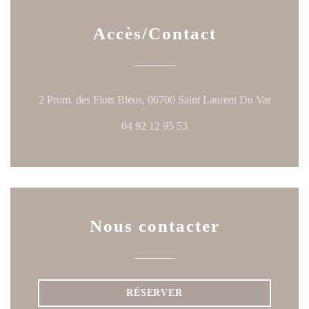
Accès/Contact
((ouvre u
2 Prom. des Flots Bleus, 06700 Saint Laurent Du Var
04 92 12 95 53
Nous contacter
RÉSERVER