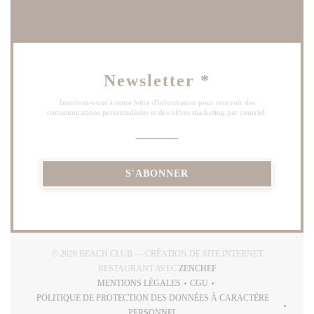
Newsletter
*
Inscrivez-vous à notre lettre d'information pour recevoir des
communications personnalisées et des offres marketing par courriel.
S'ABONNER
© 2026 BEACH CLUB — CRÉATION DE SITE INTERNET
((OUVRE UNE NOUVELLE
RESTAURANT AVEC
ZENCHEF
MENTIONS LÉGALES
CGU
((OUVRE UNE NOUVELLE FENÊTRE))
((OUVRE UNE NOUVELLE FE
POLITIQUE DE PROTECTION DES DONNÉES À CARACTÈRE
((OUVRE UNE NOUVELLE FENÊTRE))
PERSONNEL