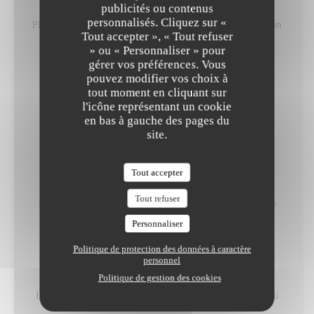
publicités ou contenus
Grand plateau de sushis
personnalisés. Cliquez sur «
Plateau de sushis à partager, créé à la minute selon l'inspiration
Tout accepter », « Tout refuser
de notre maître Sushi - 30 pièces uniques
» ou « Personnaliser » pour
130,00 EUR
gérer vos préférences. Vous
pouvez modifier vos choix à
tout moment en cliquant sur
Saveurs de Méditerranée
l'icône représentant un cookie
en bas à gauche des pages du
site.
CÔTÉ MER
Tout accepter
Poulpe entier grillé
Tout refuser
Poulpe tendre grillé, servi avec une sauce vierge et purée de
patate douce
Personnaliser
33,00 EUR
Politique de protection des données à caractère
personnel
Politique de gestion des cookies
Linguines à la demi langouste
Linguines liées dans une bisque légère, servies avec une demi
langouste et des tomates cerises confites