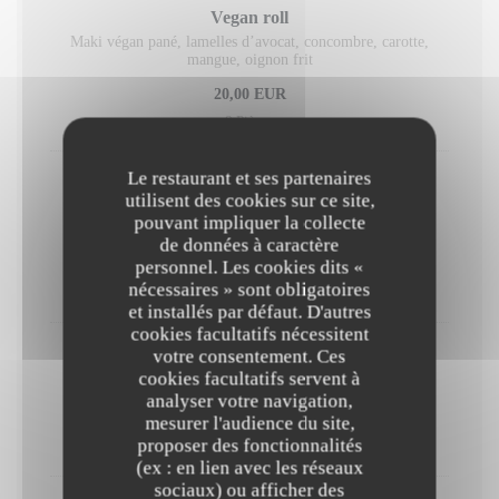
Vegan roll
Maki végan pané, lamelles d’avocat, concombre, carotte,
mangue, oignon frit
20,00 EUR
8 Pièces
Le restaurant et ses partenaires
California Rolls
utilisent des cookies sur ce site,
Saumon ou thon selon arrivage, fromage frais, concombre,
pouvant impliquer la collecte
avocat et sauce unagi
de données à caractère
personnel. Les cookies dits «
20,00 EUR
nécessaires » sont obligatoires
8 Pièces
et installés par défaut. D'autres
cookies facultatifs nécessitent
votre consentement. Ces
Sashimi mixte
cookies facultatifs servent à
Emincé de thon rouge et saumon
analyser votre navigation,
28,00 EUR
mesurer l'audience du site,
proposer des fonctionnalités
12 Pièces
(ex : en lien avec les réseaux
sociaux) ou afficher des