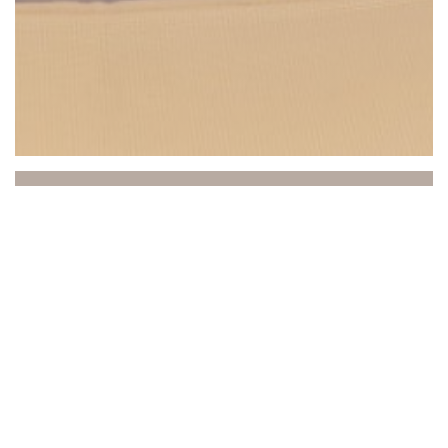
Beach Club
Пляжный клуб, расположенный между морем и
небом, приглашает вас окунуться в уникальную
атмосферу, где отдых, гастрономия и
неповторимая атмосфера сливаются воедино.
Идеально расположенный в Сен-Лоран-дю-Вар,