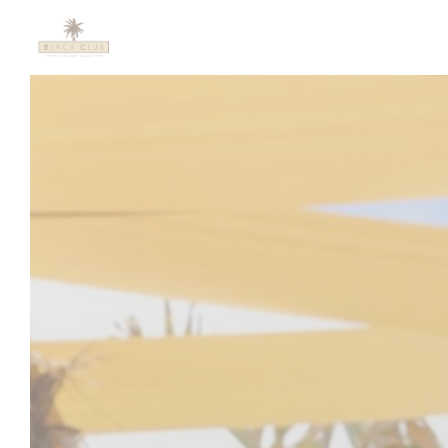
Πίνακας διαχείρισης "Μπισκότων" (Cookies)