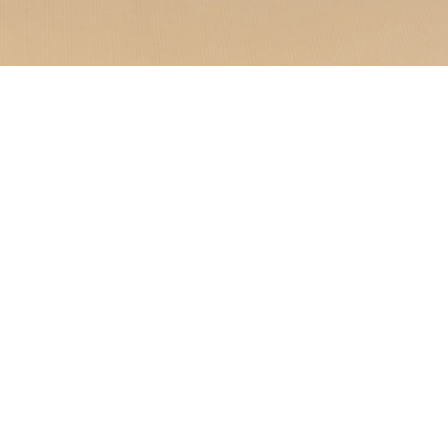
σας προσκαλεί σε μια
αι η ατμόσφαιρα
ΑΝ
u-Var, με θέα στη
εκλεπτυσμένο και