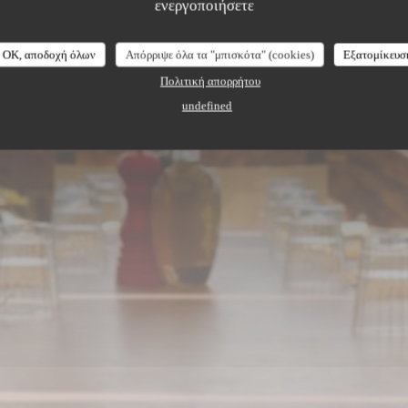
b
ενεργοποιήσετε
OK, αποδοχή όλων
Απόρριψε όλα τα "μπισκότα" (cookies)
Εξατομίκευσ
Πολιτική απορρήτου
undefined