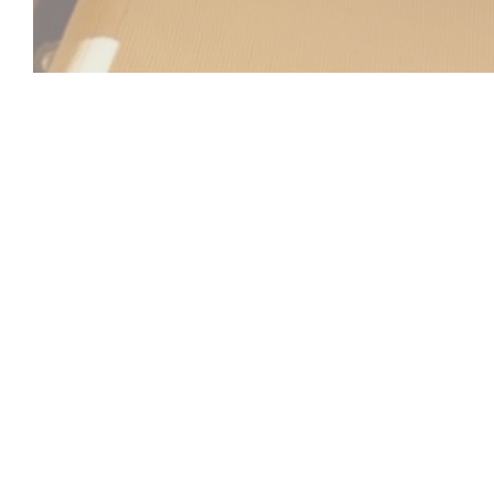
Beach Club
Ανάμεσα στον ουρανό και τη θάλασσα, το Beach Club 
μοναδική εμπειρία όπου η χαλάρωση, η γαστρονομία κ
συναντώνται. Σε ιδανική τοποθεσία στο Saint-Laurent-d
Μεσόγειο, το κατάστημά μας σας καλωσορίζει σε ένα 
ηλιόλουστο περιβάλλον, σχεδόν στην άκρη του νερού.