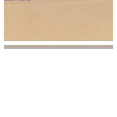
Beach Club
Пляжный клуб, расположенный между морем и
небом, приглашает вас окунуться в уникальную
атмосферу, где отдых, гастрономия и
неповторимая атмосфера сливаются воедино.
Идеально расположенный в Сен-Лоран-дю-Вар,