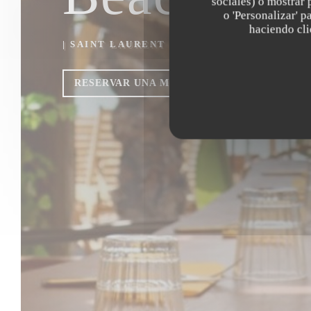
sociales) o mostrar 
o 'Personalizar' 
haciendo clic
|
SAINT LAURENT DU VAR
RESERVAR UNA MESA