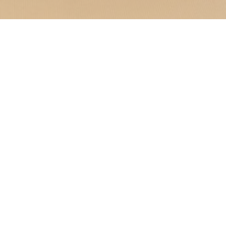
na experiencia única donde
inigualable. Con una
D
rráneo, nuestro
o y soleado, prácticamente