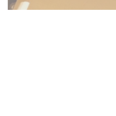
Beach Club
Entre el mar y el cielo, el Beach Club le invita a vivir u
se fusionan la relajación, la gastronomía y un ambiente 
ubicación ideal en Saint-Laurent-du-Var, frente al Medite
establecimiento le da la bienvenida a un entorno refinad
a la orilla del mar.