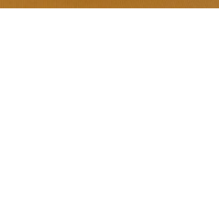
einem einzigartigen
mosphäre perfekt
U
rekt am Mittelmeer,
en Ambiente, praktisch