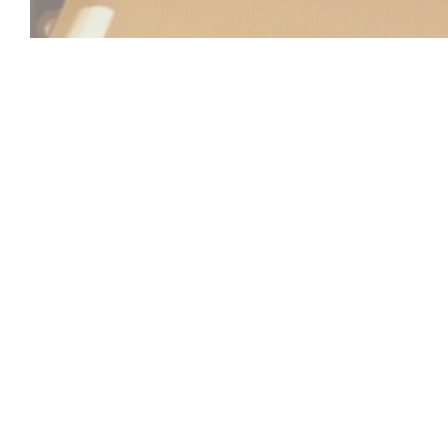
Beach Club
Entre el mar y el cielo, el Beach Club le invita a vivir u
se fusionan la relajación, la gastronomía y un ambiente 
ubicación ideal en Saint-Laurent-du-Var, frente al Medite
establecimiento le da la bienvenida a un entorno refinad
a la orilla del mar.