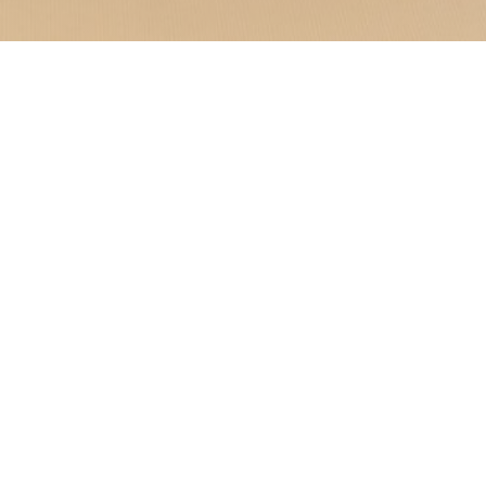
na experiencia única donde
inigualable. Con una
D
rráneo, nuestro
o y soleado, prácticamente