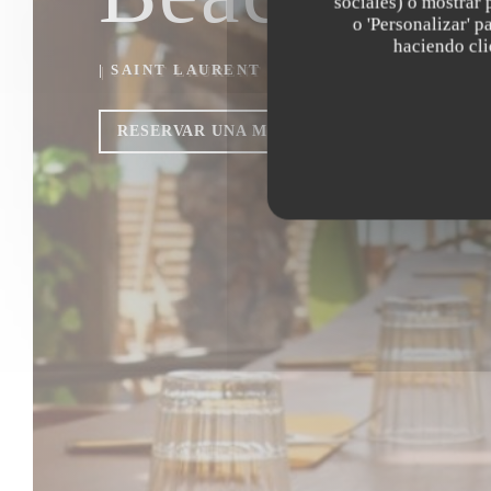
sociales) o mostrar 
o 'Personalizar' 
haciendo clic
|
SAINT LAURENT DU VAR
RESERVAR UNA MESA