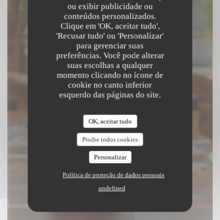
Beach Club
ou exibir publicidade ou
conteúdos personalizados.
Clique em 'OK, aceitar tudo',
|
SAINT LAURENT DU VAR
'Recusar tudo' ou 'Personalizar'
para gerenciar suas
preferências. Você pode alterar
RESERVAR UMA MESA
suas escolhas a qualquer
momento clicando no ícone de
cookie no canto inferior
esquerdo das páginas do site.
OK, aceitar tudo
Proíbe todos cookies
Personalizar
Política de proteção de dados pessoais
undefined