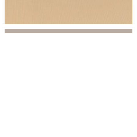
Beach Club
Entre o mar e o céu, o Beach Club convida você a
uma experiência única onde relaxamento,
gastronomia e ambiente se unem. Idealmente
localizado em Saint-Laurent-du-Var, de frente para o
Mediterrâneo, nosso estabelecimento recebe você em
um ambiente refinado e ensolarado, praticamente à
beira-mar.